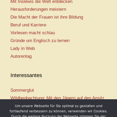
Mit Inslewis die Welt entdecken
Herausforderungen meistern
Die Macht der Frauen ist ihre Bildung
Beruf und Karriere
Vorlesen macht schlau
Gründe um Englisch zu lernen
Lady in Web
Autorentag
Interessantes
Sommerglut
Wildbeobachtung: Mit den Jägern auf den Ansitz
Mir ist so heiß
Um unsere Webseite für Sie optimal zu gestalten und
fortlaufend verbessern zu können, verwenden wir Cookies.
Mission: Rettungsschwimmer
Durch die weitere Nutzung der Webseite stimmen Sie der