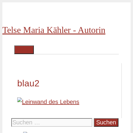
Zum
Inhalt
springen
Telse Maria Kähler - Autorin
Menü
blau2
Suche
nach: