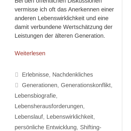
Bei den öffentlichen Diskussionen
vermisse ich oft das Anerkennen einer
anderen Lebenswirklichkeit und eine
damit verbundene Wertschätzung der
Leistungen der älteren Generation.
Weiterlesen
Kategorien
Erlebnisse
,
Nachdenkliches
Schlagwörter
Generationen
,
Generationskonflikt
,
Lebensbiografie
,
Lebensherausforderungen
,
Lebenslauf
,
Lebenswirklichkeit
,
persönliche Entwicklung
,
Shifting-