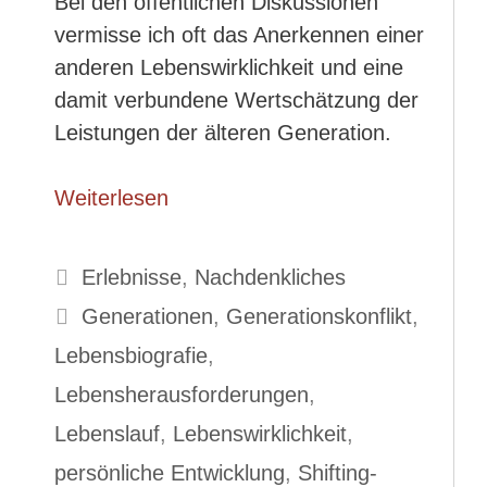
Bei den öffentlichen Diskussionen
vermisse ich oft das Anerkennen einer
anderen Lebenswirklichkeit und eine
damit verbundene Wertschätzung der
Leistungen der älteren Generation.
Weiterlesen
Kategorien
Erlebnisse
,
Nachdenkliches
Schlagwörter
Generationen
,
Generationskonflikt
,
Lebensbiografie
,
Lebensherausforderungen
,
Lebenslauf
,
Lebenswirklichkeit
,
persönliche Entwicklung
,
Shifting-