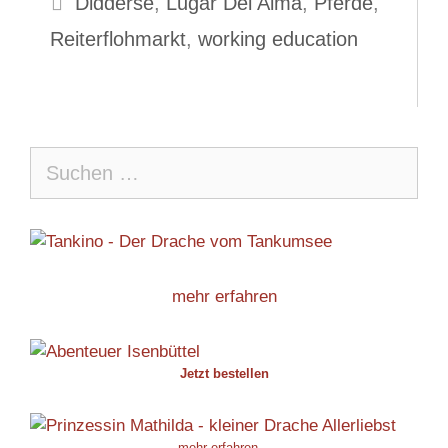
Didderse
,
Lugar Del Alma
,
Pferde
,
Reiterflohmarkt
,
working education
Suche
nach:
mehr erfahren
Jetzt bestellen
mehr erfahren...