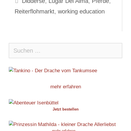
Didderse
,
Lugar Del Alma
,
Pferde
,
Reiterflohmarkt
,
working education
Suche
nach:
mehr erfahren
Jetzt bestellen
mehr erfahren...