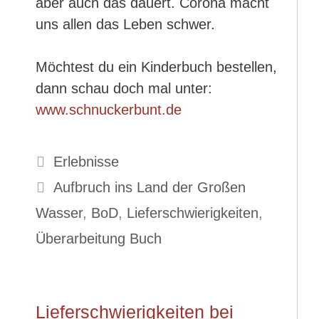
aber auch das dauert. Corona macht
uns allen das Leben schwer.
Möchtest du ein Kinderbuch bestellen,
dann schau doch mal unter:
www.schnuckerbunt.de
Kategorien
Erlebnisse
Schlagwörter
Aufbruch ins Land der Großen
Wasser
,
BoD
,
Lieferschwierigkeiten
,
Überarbeitung Buch
Lieferschwierigkeiten bei