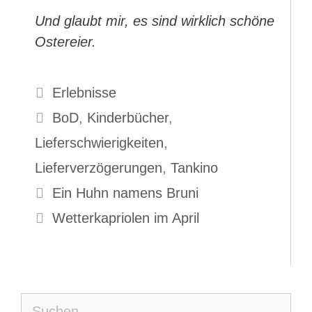
Und glaubt mir, es sind wirklich schöne
Ostereier.
Kategorien
Erlebnisse
Schlagwörter
BoD
,
Kinderbücher
,
Lieferschwierigkeiten
,
Lieferverzögerungen
,
Tankino
Ein Huhn namens Bruni
Wetterkapriolen im April
Suche