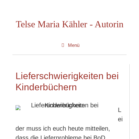
Zum
Inhalt
Telse Maria Kähler - Autorin
springen
Menü
Lieferschwierigkeiten bei
Kinderbüchern
L
ei
der muss ich euch heute mitteilen,
dass die Lieferprobleme bei BoD