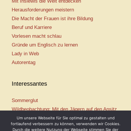
Mit Inslewis die Welt entdecken
Herausforderungen meistern
Die Macht der Frauen ist ihre Bildung
Beruf und Karriere
Vorlesen macht schlau
Gründe um Englisch zu lernen
Lady in Web
Autorentag
Interessantes
Sommerglut
Wildbeobachtung: Mit den Jägern auf den Ansitz
Mir ist so heiß
Um unsere Webseite für Sie optimal zu gestalten und
fortlaufend verbessern zu können, verwenden wir Cookies.
Mission: Rettungsschwimmer
Durch die weitere Nutzung der Webseite stimmen Sie der