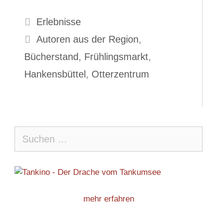
Kategorien
Erlebnisse
Schlagwörter
Autoren aus der Region
,
Bücherstand
,
Frühlingsmarkt
,
Hankensbüttel
,
Otterzentrum
Suche
nach:
mehr erfahren