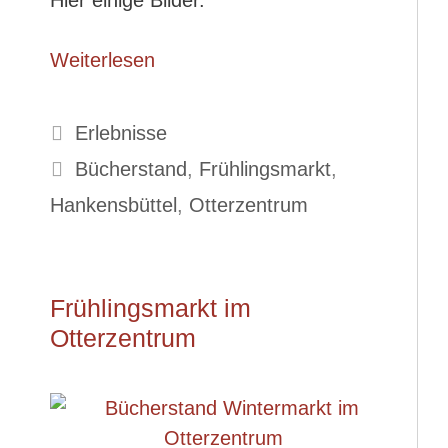
Hier einige Bilder.
Weiterlesen
Kategorien
Erlebnisse
Schlagwörter
Bücherstand
,
Frühlingsmarkt
,
Hankensbüttel
,
Otterzentrum
Frühlingsmarkt im
Otterzentrum