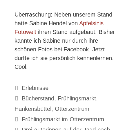
Überraschung: Neben unserem Stand
hatte Sabine Hendel von
Apfelsinis
Fotowelt
ihren Stand aufgebaut. Bisher
kannte ich Sabine nur durch ihre
schönen Fotos bei Facebook. Jetzt
durfte ich sie persönlich kennenlernen.
Cool.
Kategorien
Erlebnisse
Schlagwörter
Bücherstand
,
Frühlingsmarkt
,
Hankensbüttel
,
Otterzentrum
Frühlingsmarkt im Otterzentrum
Drei Autorinnen auf der Jagd nach