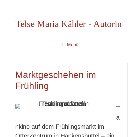
Zum
Inhalt
Telse Maria Kähler - Autorin
springen
Menü
Marktgeschehen im
Frühling
T
a
nkino auf dem Frühlingsmarkt im
OtterZentrum in Hankensbüttel – ein