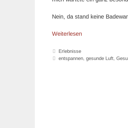
Nein, da stand keine Badewa
Weiterlesen
Kategorien
Erlebnisse
Schlagwörter
entspannen
,
gesunde Luft
,
Gesu