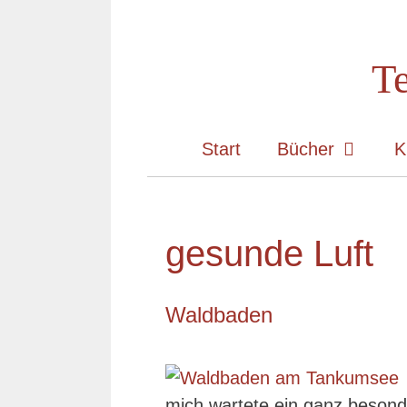
Zum
Inhalt
Te
springen
Start
Bücher
K
gesunde Luft
Waldbaden
mich wartete ein ganz besond