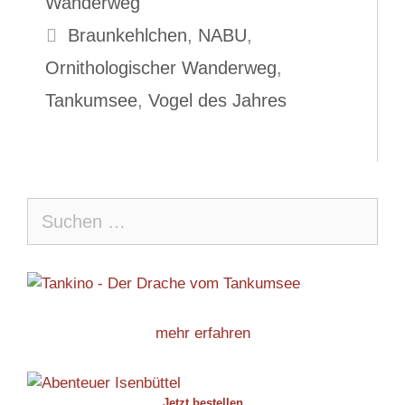
Wanderweg
Schlagwörter
Braunkehlchen
,
NABU
,
Ornithologischer Wanderweg
,
Tankumsee
,
Vogel des Jahres
Suche
nach:
mehr erfahren
Jetzt bestellen