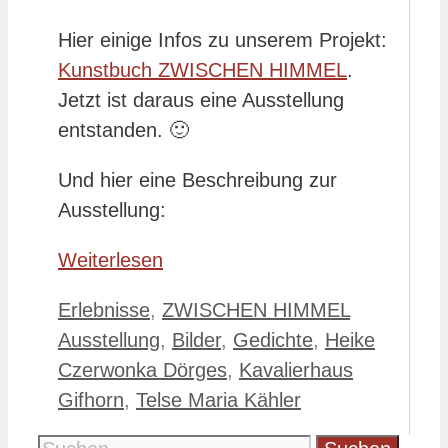
Hier einige Infos zu unserem Projekt:
Kunstbuch ZWISCHEN HIMMEL
.
Jetzt ist daraus eine Ausstellung
entstanden. 🙂
Und hier eine Beschreibung zur
Ausstellung:
Weiterlesen
Kategorien
Schlagwört
Erlebnisse
,
ZWISCHEN HIMMEL
Ausstellung
,
Bilder
,
Gedichte
,
Heike
Czerwonka Dörges
,
Kavalierhaus
Gifhorn
,
Telse Maria Kähler
Suche