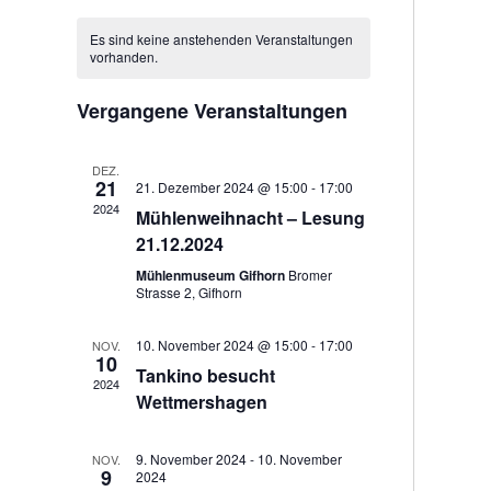
e
D
c
n
r
h
r
a
a
Es sind keine anstehenden Veranstaltungen
e
a
vorhanden.
t
a
t
n
n
u
Vergangene Veranstaltungen
s
s
m
t
t
w
DEZ.
a
21
21. Dezember 2024 @ 15:00
-
17:00
a
ä
2024
l
Mühlenweihnacht – Lesung
l
h
t
21.12.2024
t
l
u
Mühlenmuseum Gifhorn
Bromer
Strasse 2, Gifhorn
u
e
n
n
n
g
10. November 2024 @ 15:00
-
17:00
NOV.
10
g
A
.
Tankino besucht
2024
e
n
Wettmershagen
s
n
i
S
9. November 2024
-
10. November
NOV.
9
2024
c