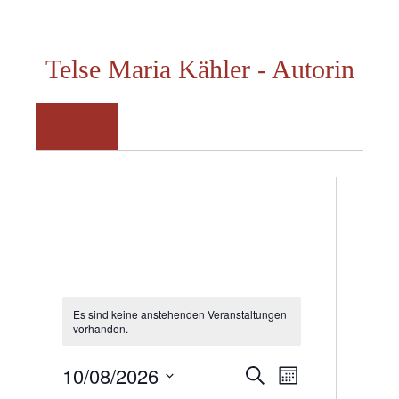
Zum
Inhalt
Telse Maria Kähler - Autorin
springen
Menü
Es sind keine anstehenden Veranstaltungen
vorhanden.
10/08/2026
V
V
S
M
u
e
o