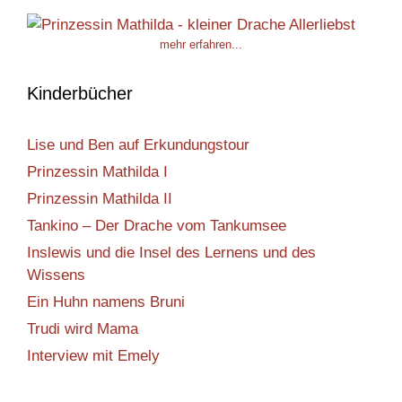
n
,
mehr erfahren...
N
a
Kinderbücher
v
i
Lise und Ben auf Erkundungstour
g
Prinzessin Mathilda I
a
Prinzessin Mathilda II
t
Tankino – Der Drache vom Tankumsee
i
Inslewis und die Insel des Lernens und des
o
Wissens
n
Ein Huhn namens Bruni
Trudi wird Mama
Interview mit Emely