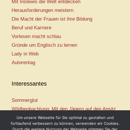
Mit Inslewis die Welt entdecken
Herausforderungen meistern
Die Macht der Frauen ist ihre Bildung
Beruf und Karriere
Vorlesen macht schlau
Gründe um Englisch zu lernen
Lady in Web
Autorentag
Interessantes
Sommerglut
Wildbeobachtung: Mit den Jägern auf den Ansitz
Mir ist so heiß
Um unsere Webseite für Sie optimal zu gestalten und
fortlaufend verbessern zu können, verwenden wir Cookies.
Mission: Rettungsschwimmer
Durch die weitere Nutzung der Webseite stimmen Sie der