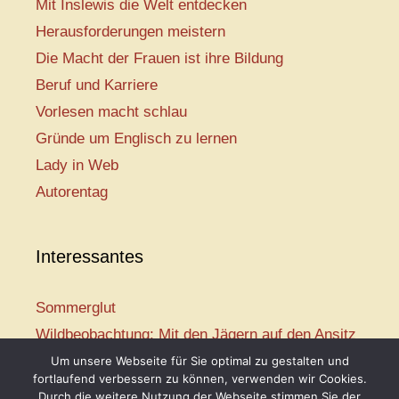
Mit Inslewis die Welt entdecken
Herausforderungen meistern
Die Macht der Frauen ist ihre Bildung
Beruf und Karriere
Vorlesen macht schlau
Gründe um Englisch zu lernen
Lady in Web
Autorentag
Interessantes
Sommerglut
Wildbeobachtung: Mit den Jägern auf den Ansitz
Mir ist so heiß
Um unsere Webseite für Sie optimal zu gestalten und
fortlaufend verbessern zu können, verwenden wir Cookies.
Mission: Rettungsschwimmer
Durch die weitere Nutzung der Webseite stimmen Sie der