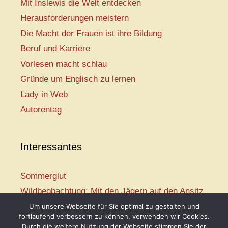
Mit Inslewis die Welt entdecken
Herausforderungen meistern
Die Macht der Frauen ist ihre Bildung
Beruf und Karriere
Vorlesen macht schlau
Gründe um Englisch zu lernen
Lady in Web
Autorentag
Interessantes
Sommerglut
Wildbeobachtung: Mit den Jägern auf den Ansitz
Mir ist so heiß
Um unsere Webseite für Sie optimal zu gestalten und
fortlaufend verbessern zu können, verwenden wir Cookies.
Mission: Rettungsschwimmer
Durch die weitere Nutzung der Webseite stimmen Sie der