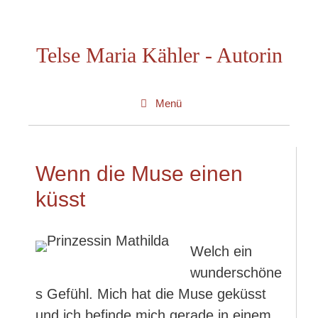
Zum
Inhalt
Telse Maria Kähler - Autorin
springen
Menü
Wenn die Muse einen
küsst
Welch ein
wunderschöne
s Gefühl. Mich hat die Muse geküsst
und ich befinde mich gerade in einem