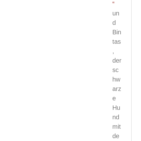
“
un
d
Bin
tas
,
der
sc
hw
arz
e
Hu
nd
mit
de