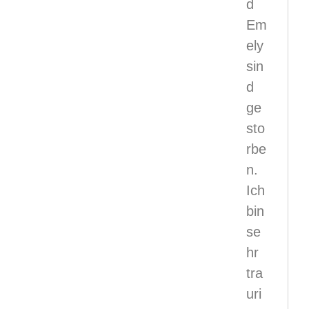
d
Em
ely
sin
d
ge
sto
rbe
n.
Ich
bin
se
hr
tra
uri