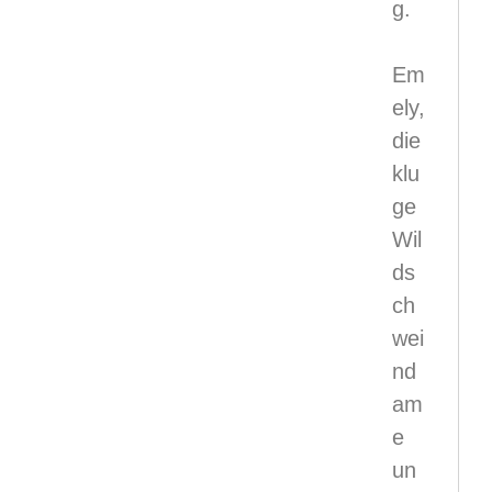
g.
Em
ely,
die
klu
ge
Wil
ds
ch
wei
nd
am
e
un