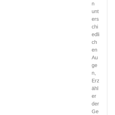
n
unt
ers
chi
edli
ch
en
Au
ge
n,
Erz
ähl
er
der
Ge