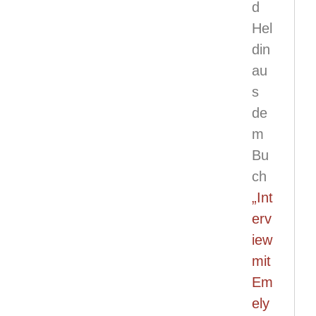
d
Hel
din
au
s
de
m
Bu
ch
„Int
erv
iew
mit
Em
ely