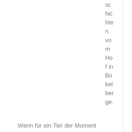
sc
hic
hte
n
vo
m
Ho
f in
Bo
kel
ber
ge.
Wenn für ein Tier der Moment