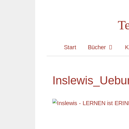
Zum
Inhalt
Te
springen
Start
Bücher
K
Inslewis_Ueb