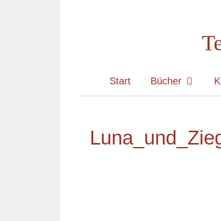
Zum
Inhalt
Te
springen
Start
Bücher
K
Luna_und_Zie