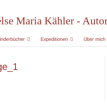
lse Maria Kähler - Auto
inderbücher
Expeditionen
Über mich
ge_1