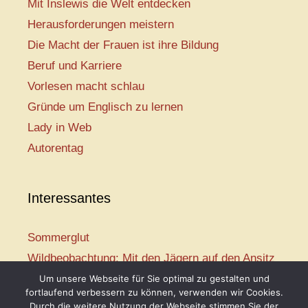
Mit Inslewis die Welt entdecken
Herausforderungen meistern
Die Macht der Frauen ist ihre Bildung
Beruf und Karriere
Vorlesen macht schlau
Gründe um Englisch zu lernen
Lady in Web
Autorentag
Interessantes
Sommerglut
Wildbeobachtung: Mit den Jägern auf den Ansitz
Mir ist so heiß
Um unsere Webseite für Sie optimal zu gestalten und
fortlaufend verbessern zu können, verwenden wir Cookies.
Mission: Rettungsschwimmer
Durch die weitere Nutzung der Webseite stimmen Sie der