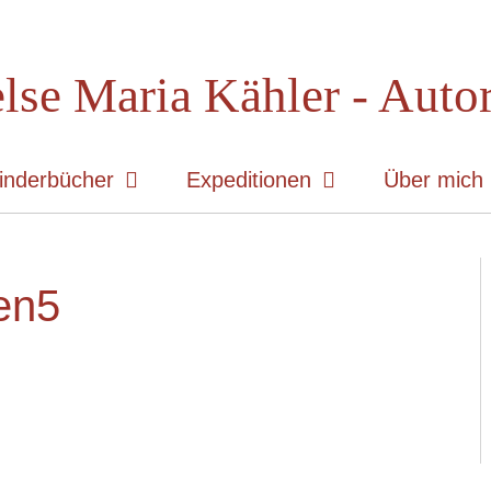
lse Maria Kähler - Auto
inderbücher
Expeditionen
Über mich
en5