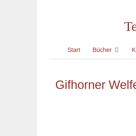
Zum
Inhalt
Te
springen
Start
Bücher
K
Gifhorner Welf