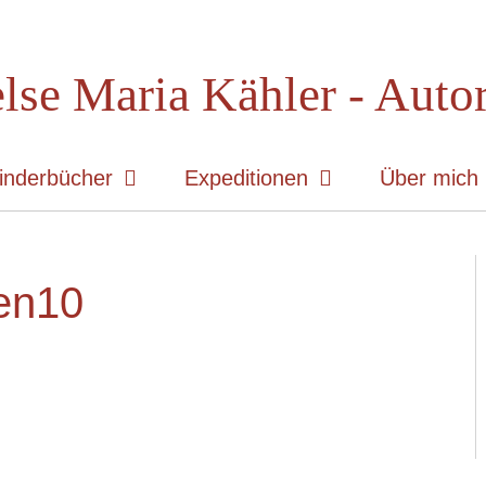
lse Maria Kähler - Auto
inderbücher
Expeditionen
Über mich
fen10