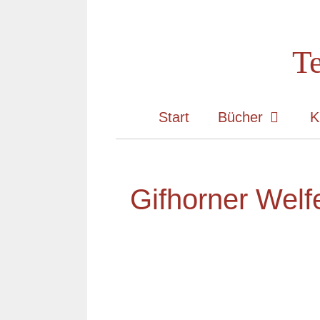
Zum
Inhalt
Te
springen
Start
Bücher
K
Gifhorner Wel