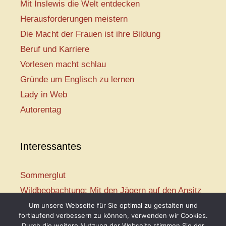
Mit Inslewis die Welt entdecken
Herausforderungen meistern
Die Macht der Frauen ist ihre Bildung
Beruf und Karriere
Vorlesen macht schlau
Gründe um Englisch zu lernen
Lady in Web
Autorentag
Interessantes
Sommerglut
Wildbeobachtung: Mit den Jägern auf den Ansitz
Mir ist so heiß
Um unsere Webseite für Sie optimal zu gestalten und
fortlaufend verbessern zu können, verwenden wir Cookies.
Mission: Rettungsschwimmer
Durch die weitere Nutzung der Webseite stimmen Sie der