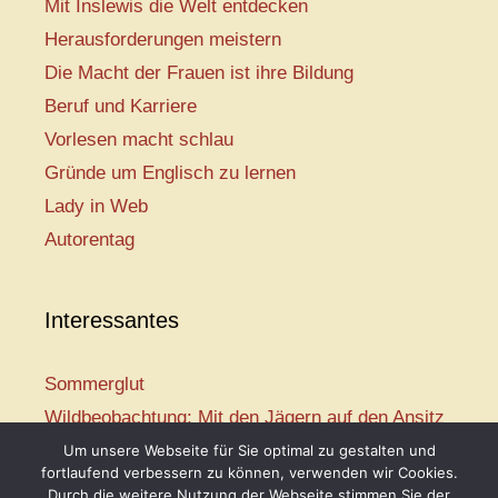
Mit Inslewis die Welt entdecken
Herausforderungen meistern
Die Macht der Frauen ist ihre Bildung
Beruf und Karriere
Vorlesen macht schlau
Gründe um Englisch zu lernen
Lady in Web
Autorentag
Interessantes
Sommerglut
Wildbeobachtung: Mit den Jägern auf den Ansitz
Mir ist so heiß
Um unsere Webseite für Sie optimal zu gestalten und
fortlaufend verbessern zu können, verwenden wir Cookies.
Mission: Rettungsschwimmer
Durch die weitere Nutzung der Webseite stimmen Sie der