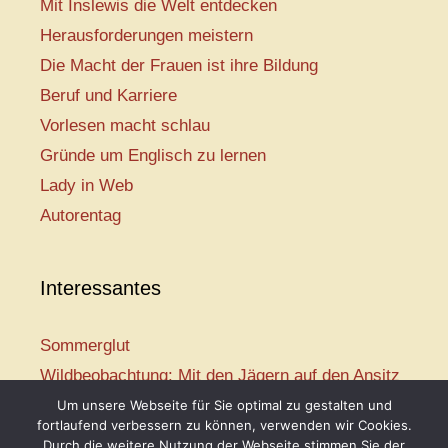
Mit Inslewis die Welt entdecken
Herausforderungen meistern
Die Macht der Frauen ist ihre Bildung
Beruf und Karriere
Vorlesen macht schlau
Gründe um Englisch zu lernen
Lady in Web
Autorentag
Interessantes
Sommerglut
Wildbeobachtung: Mit den Jägern auf den Ansitz
Mir ist so heiß
Um unsere Webseite für Sie optimal zu gestalten und
fortlaufend verbessern zu können, verwenden wir Cookies.
Mission: Rettungsschwimmer
Durch die weitere Nutzung der Webseite stimmen Sie der