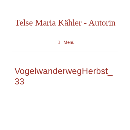
Zum
Inhalt
Telse Maria Kähler - Autorin
springen
Menü
VogelwanderwegHerbst_
33