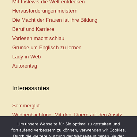
Mit Inslewis die Welt entdecken
Herausforderungen meistern
Die Macht der Frauen ist ihre Bildung
Beruf und Karriere
Vorlesen macht schlau
Gründe um Englisch zu lernen
Lady in Web
Autorentag
Interessantes
Sommerglut
Wildbeobachtung: Mit den Jägern auf den Ansitz
Mir ist so heiß
Um unsere Webseite für Sie optimal zu gestalten und
fortlaufend verbessern zu können, verwenden wir Cookies.
Mission: Rettungsschwimmer
Durch die weitere Nutzung der Webseite stimmen Sie der