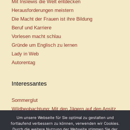
Mit Inslewis die Welt entdecken
Herausforderungen meistern
Die Macht der Frauen ist ihre Bildung
Beruf und Karriere
Vorlesen macht schlau
Gründe um Englisch zu lernen
Lady in Web
Autorentag
Interessantes
Sommerglut
Wildbeobachtung: Mit den Jägern auf den Ansitz
Mir ist so heiß
Um unsere Webseite für Sie optimal zu gestalten und
fortlaufend verbessern zu können, verwenden wir Cookies.
Mission: Rettungsschwimmer
Durch die weitere Nutzung der Webseite stimmen Sie der