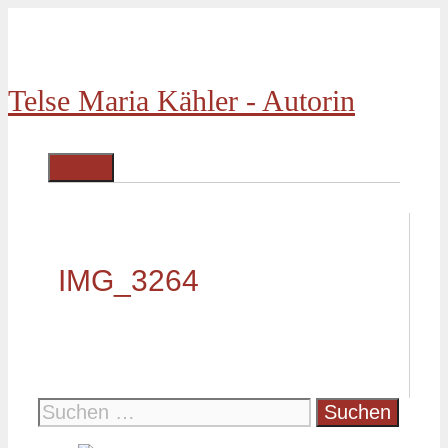
Zum
Inhalt
springen
Telse Maria Kähler - Autorin
Menü
IMG_3264
Suche
nach: