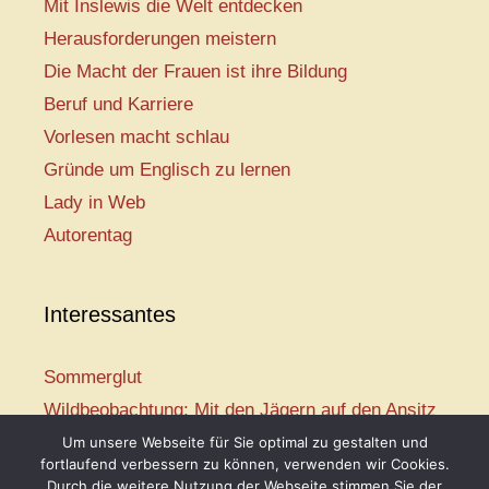
Mit Inslewis die Welt entdecken
Herausforderungen meistern
Die Macht der Frauen ist ihre Bildung
Beruf und Karriere
Vorlesen macht schlau
Gründe um Englisch zu lernen
Lady in Web
Autorentag
Interessantes
Sommerglut
Wildbeobachtung: Mit den Jägern auf den Ansitz
Mir ist so heiß
Um unsere Webseite für Sie optimal zu gestalten und
fortlaufend verbessern zu können, verwenden wir Cookies.
Mission: Rettungsschwimmer
Durch die weitere Nutzung der Webseite stimmen Sie der