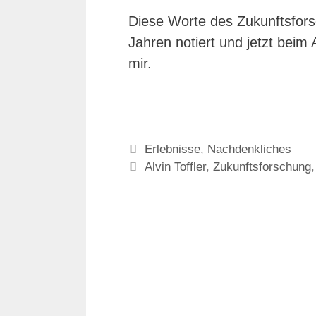
Diese Worte des Zukunftsforsc
Jahren notiert und jetzt bei
mir.
Kategorien
Erlebnisse
,
Nachdenkliches
Schlagwörter
Alvin Toffler
,
Zukunftsforschung