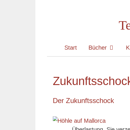
Zum
Inhalt
Te
springen
Start
Bücher
K
Zukunftsschoc
Der Zukunftsschock
Überlastung. Sie verz