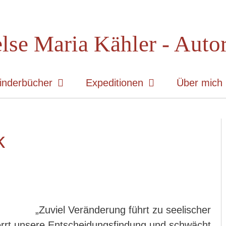
lse Maria Kähler - Auto
inderbücher
Expeditionen
Über mich
k
„Zuviel Veränderung führt zu seelischer
errt unsere Entscheidungsfindung und schwächt