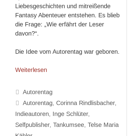
Liebesgeschichten und mitreißende
Fantasy Abenteuer entstehen. Es blieb
die Frage: „Wie erfährt der Leser
davon?“.
Die Idee vom Autorentag war geboren.
Weiterlesen
Kategorien
Autorentag
Schlagwörter
Autorentag
,
Corinna Rindlisbacher
,
Indieautoren
,
Inge Schlüter
,
Selfpublisher
,
Tankumsee
,
Telse Maria
Kähler