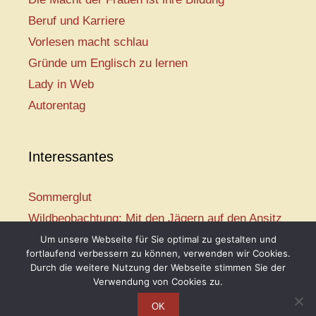
Beruf und Karriere
Vorlesen macht schlau
Gründe um Englisch zu lernen
Lady in Web
Autorentag
Interessantes
Sommerglut
Wildbeobachtung: Mit den Jägern auf den Ansitz
Mir ist so heiß
Um unsere Webseite für Sie optimal zu gestalten und
fortlaufend verbessern zu können, verwenden wir Cookies.
Mission: Rettungsschwimmer
Durch die weitere Nutzung der Webseite stimmen Sie der
Vogelwelt-Entdeckertour
Verwendung von Cookies zu.
OK