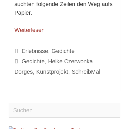
suchten folgende Zeilen den Weg aufs
Papier.
Weiterlesen
Kategorien
Erlebnisse
,
Gedichte
Schlagwörter
Gedichte
,
Heike Czerwonka
Dörges
,
Kunstprojekt
,
SchreibMal
Suche
nach: