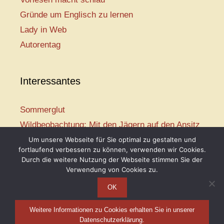
Gründe um Englisch zu lernen
Lady in Web
Autorentag
Interessantes
Sommerglut
Wildbeobachtung: Mit den Jägern auf den Ansitz
Mir ist so heiß
Um unsere Webseite für Sie optimal zu gestalten und
fortlaufend verbessern zu können, verwenden wir Cookies.
Mission: Rettungsschwimmer
Durch die weitere Nutzung der Webseite stimmen Sie der
Vogelwelt-Entdeckertour
Verwendung von Cookies zu.
OK
Weitere Informationen zu Cookies erhalten Sie in unserer
Telse Maria Kähler, 2026
Datenschutzerklärung.