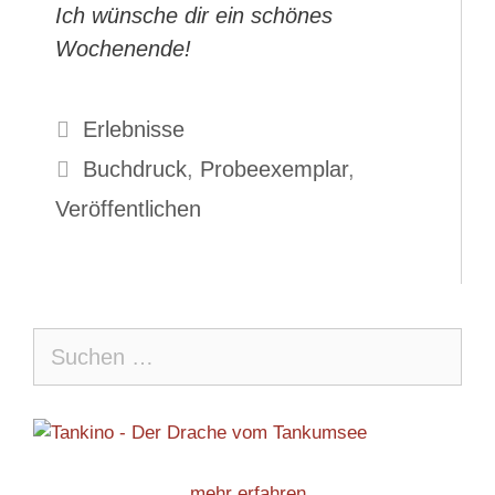
Ich wünsche dir ein schönes
Wochenende!
Kategorien
Erlebnisse
Schlagwörter
Buchdruck
,
Probeexemplar
,
Veröffentlichen
Suche
nach:
mehr erfahren