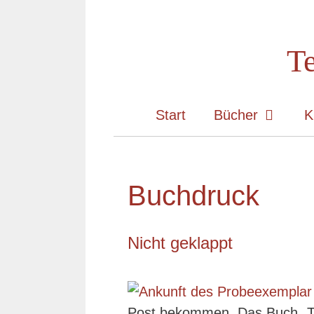
Zum
Inhalt
Te
springen
Start
Bücher
K
Buchdruck
Nicht geklappt
Post bekommen. Das Buch „Tr