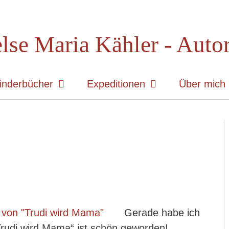
lse Maria Kähler - Auto
inderbücher
Expeditionen
Über mich
Gerade habe ich
udi wird Mama“ ist schön geworden!