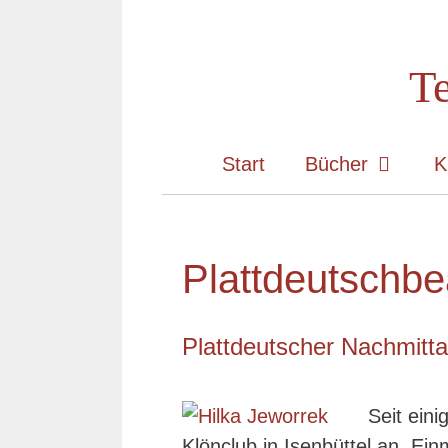
Zum
Inhalt
Te
springen
Start
Bücher
K
Plattdeutschbe
Plattdeutscher Nachmitt
Seit ein
Klönclub in Isenbüttel an. Ei