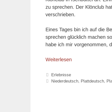
zu sprechen. Der Klönclub ha
verschrieben.
Eines Tages bin ich auf die 
sprechen glücklich machen soll
habe ich mir vorgenommen, da
Weiterlesen
Kategorien
Erlebnisse
Schlagwörter
Niederdeutsch
,
Plattdeutsch
,
Pl