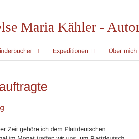
lse Maria Kähler - Auto
inderbücher
Expeditionen
Über mich
auftragte
ag
iger Zeit gehöre ich dem Plattdeutschen
nmal im Monat treffen wir uns, um Plattdeutsch