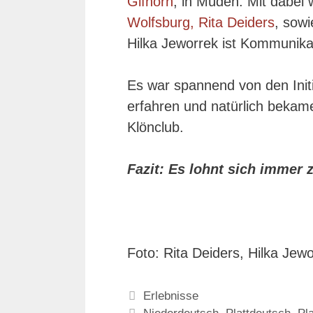
Gifhorn
, in Müden. Mit dabei
Wolfsburg, Rita Deiders
, sowi
Hilka Jeworrek ist Kommunikat
Es war spannend von den Initi
erfahren und natürlich bekame
Klönclub.
Fazit: Es lohnt sich immer 
Foto: Rita Deiders, Hilka Jewo
Kategorien
Erlebnisse
Schlagwörter