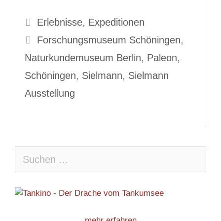
Kategorien
Erlebnisse
,
Expeditionen
Schlagwörter
Forschungsmuseum Schöningen
,
Naturkundemuseum Berlin
,
Paleon
,
Schöningen
,
Sielmann
,
Sielmann
Ausstellung
Suche
nach:
mehr erfahren