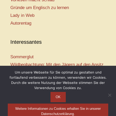
Gründe um Englisch zu lernen
Lady in Web
Autorentag
Interessantes
Sommerglut
Wildbeobachtung: Mit den Jägern auf den Ansitz
Mir ist so heiß
Um unsere Webseite für Sie optimal zu gestalten und
fortlaufend verbessern zu können, verwenden wir Cookies.
Mission: Rettungsschwimmer
Durch die weitere Nutzung der Webseite stimmen Sie der
Vogelwelt-Entdeckertour
Verwendung von Cookies zu.
OK
Weitere Informationen zu Cookies erhalten Sie in unserer
Telse Maria Kähler, 2026
Datenschutzerklärung.