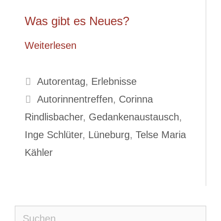
Was gibt es Neues?
Weiterlesen
Kategorien
Autorentag
,
Erlebnisse
Schlagwörter
Autorinnentreffen
,
Corinna
Rindlisbacher
,
Gedankenaustausch
,
Inge Schlüter
,
Lüneburg
,
Telse Maria
Kähler
Suche