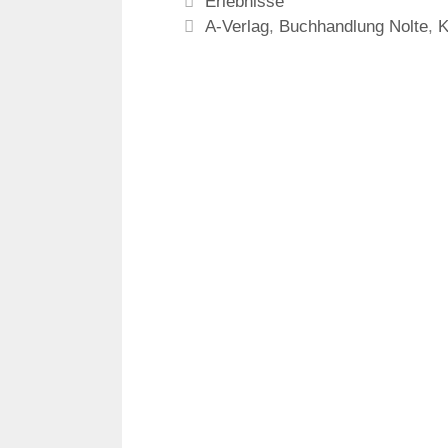
Kategorien
Erlebnisse
Schlagwörter
A-Verlag
,
Buchhandlung Nolte
,
K