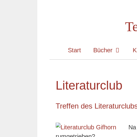
Zum
Inhalt
Te
springen
Start
Bücher
K
Literaturclub
Treffen des Literaturclub
Na
rumgetrieben?