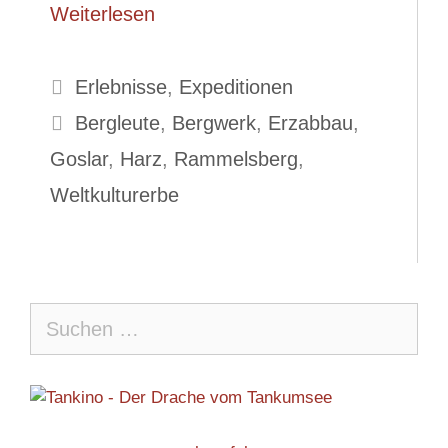
Weiterlesen
Kategorien
Erlebnisse
,
Expeditionen
Schlagwörter
Bergleute
,
Bergwerk
,
Erzabbau
,
Goslar
,
Harz
,
Rammelsberg
,
Weltkulturerbe
Suche
nach: