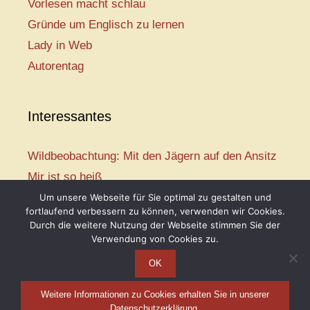
Vorlesen macht schlau
Gründe um Englisch zu lernen
Lady in Web
Autorentag
Interessantes
Wildbeobachtung: Mit den Jägern auf den Ansitz
Mir ist so heiß
Mission: Rettungsschwimmer
Um unsere Webseite für Sie optimal zu gestalten und
fortlaufend verbessern zu können, verwenden wir Cookies.
Vogelwelt-Entdeckertour
Durch die weitere Nutzung der Webseite stimmen Sie der
Abenteuer Schulanfang
Verwendung von Cookies zu.
OK
Weitere Informationen zu Cookies erhalten Sie in unserer
Telse Maria Kähler, 2026
Datenschutzerklärung.