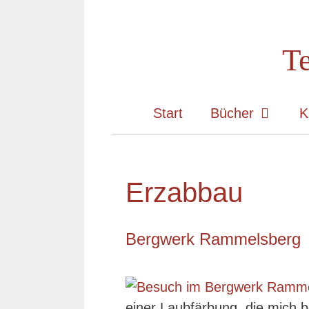
Zum
Inhalt
Te
springen
Start
Bücher
K
Erzabbau
Bergwerk Rammelsberg
einer Laubfärbung, die mich b