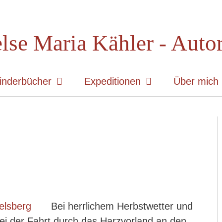
lse Maria Kähler - Auto
inderbücher
Expeditionen
Über mich
Bei herrlichem Herbstwetter und
ei der Fahrt durch das Harzvorland an den