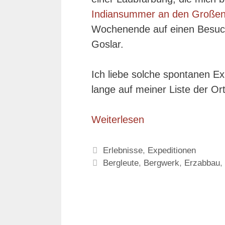
Indiansummer an den Große
Wochenende auf einen Besu
Goslar.
Ich liebe solche spontanen E
lange auf meiner Liste der Ort
Weiterlesen
Kategorien
Erlebnisse
,
Expeditionen
Schlagwörter
Bergleute
,
Bergwerk
,
Erzabbau