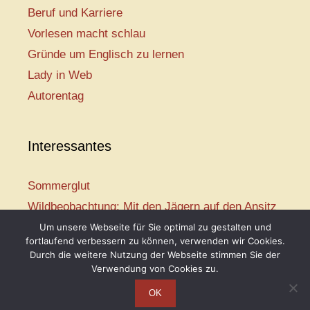
Beruf und Karriere
Vorlesen macht schlau
Gründe um Englisch zu lernen
Lady in Web
Autorentag
Interessantes
Sommerglut
Wildbeobachtung: Mit den Jägern auf den Ansitz
Mir ist so heiß
Um unsere Webseite für Sie optimal zu gestalten und
fortlaufend verbessern zu können, verwenden wir Cookies.
Mission: Rettungsschwimmer
Durch die weitere Nutzung der Webseite stimmen Sie der
Vogelwelt-Entdeckertour
Verwendung von Cookies zu.
OK