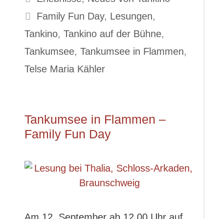
Schlagwörter
Family Fun Day
,
Lesungen
,
Tankino
,
Tankino auf der Bühne
,
Tankumsee
,
Tankumsee in Flammen
,
Telse Maria Kähler
Tankumsee in Flammen –
Family Fun Day
Am 12. September ab 12.00 Uhr auf