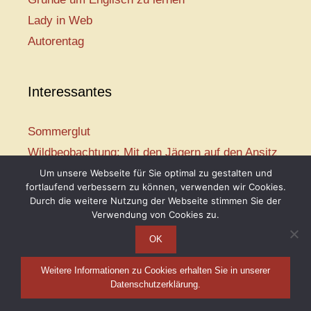
Lady in Web
Autorentag
Interessantes
Sommerglut
Wildbeobachtung: Mit den Jägern auf den Ansitz
Mir ist so heiß
Um unsere Webseite für Sie optimal zu gestalten und
fortlaufend verbessern zu können, verwenden wir Cookies.
Mission: Rettungsschwimmer
Durch die weitere Nutzung der Webseite stimmen Sie der
Vogelwelt-Entdeckertour
Verwendung von Cookies zu.
OK
Weitere Informationen zu Cookies erhalten Sie in unserer
Telse Maria Kähler, 2026
Datenschutzerklärung.