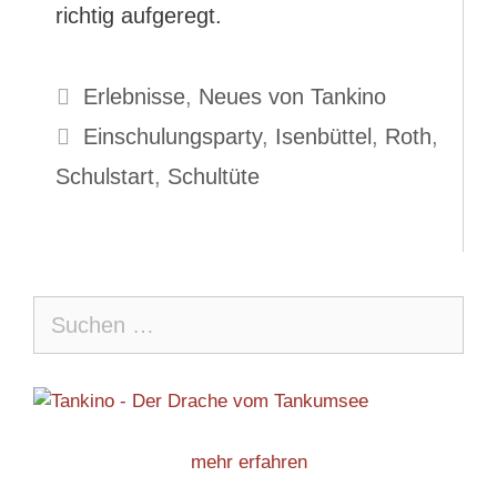
richtig aufgeregt.
Kategorien
Erlebnisse
,
Neues von Tankino
Schlagwörter
Einschulungsparty
,
Isenbüttel
,
Roth
,
Schulstart
,
Schultüte
Suche
nach:
mehr erfahren