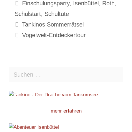
Schlagwörter
Einschulungsparty
,
Isenbüttel
,
Roth
,
Schulstart
,
Schultüte
Tankinos Sommerrätsel
Vogelwelt-Entdeckertour
Suche
nach:
mehr erfahren