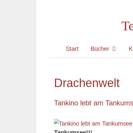
Zum
Inhalt
Te
springen
Start
Bücher
K
Drachenwelt
Tankino lebt am Tankum
Tankumsee!!!