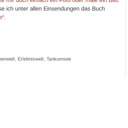
e mir doch einfach ein Foto oder male ein Bild
.
 ich unter allen Einsendungen das Buch
e“
.
henwelt
,
Erlebniswelt
,
Tankumsee