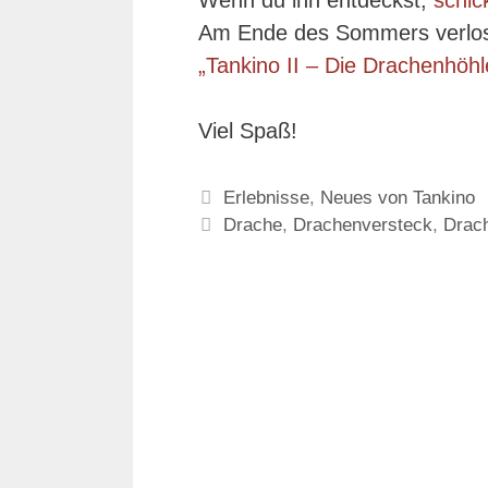
Wenn du ihn entdeckst,
schick
Am Ende des Sommers verlose
„Tankino II – Die Drachenhöhl
Viel Spaß!
Kategorien
Erlebnisse
,
Neues von Tankino
Schlagwörter
Drache
,
Drachenversteck
,
Drac