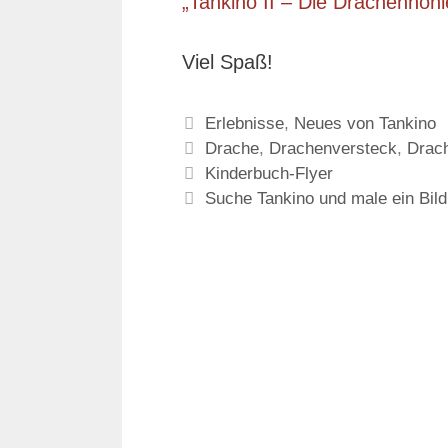
„Tankino II – Die Drachenhöhl
Viel Spaß!
Kategorien
Erlebnisse
,
Neues von Tankino
Schlagwörter
Drache
,
Drachenversteck
,
Drac
Kinderbuch-Flyer
Suche Tankino und male ein Bild