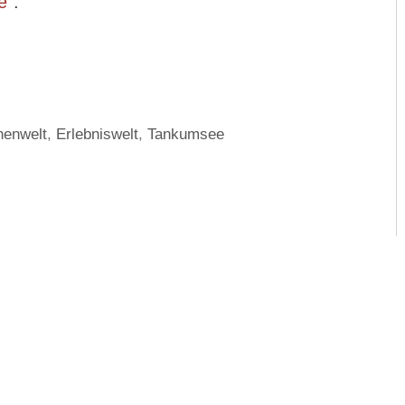
e“
.
henwelt
,
Erlebniswelt
,
Tankumsee