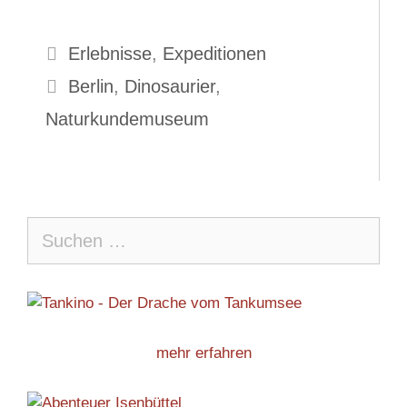
Kategorien
Erlebnisse
,
Expeditionen
Schlagwörter
Berlin
,
Dinosaurier
,
Naturkundemuseum
Suche
nach:
mehr erfahren